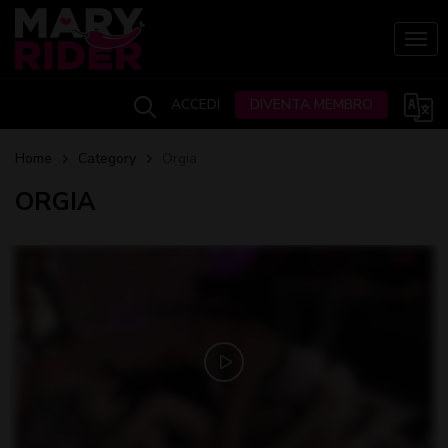
Skip
to
Togg
main
content
ACCEDI
DIVENTA MEMBRO
Home
Category
Orgia
ORGIA