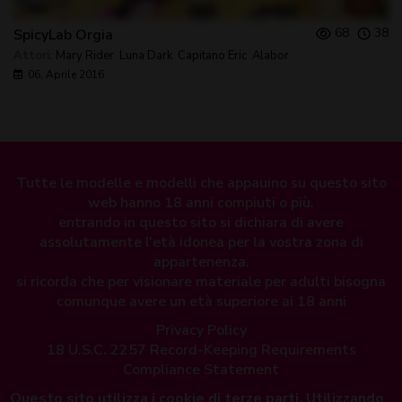
68
38
SpicyLab Orgia
Attori:
Mary Rider
,
Luna Dark
,
Capitano Eric
,
Alabor
06, Aprile 2016
Tutte le modelle e modelli che appauino su questo sito
web hanno 18 anni compiuti o più.
entrando in questo sito si dichiara di avere
assolutamente l'età idonea per la vostra zona di
appartenenza.
si ricorda che per visionare materiale per adulti bisogna
comunque avere un età superiore ai 18 anni
Privacy Policy
18 U.S.C. 2257 Record-Keeping Requirements
Compliance Statement
Questo sito utilizza i cookie di terze parti. Utilizzando
Tutte le transazioni sono al
100% sicure e garantite