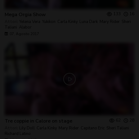
133
16
Mega Orgia Show
Attori:
Yelena Vera
,
Yukikon
,
Carla Kinky
,
Luna Dark
,
Mary Rider
,
Sheri
Taliani
,
Alabor
07, Agosto 2017
62
28
Tre coppie in Calore on stage
Attori:
Lily Doll
,
Carla Kinky
,
Mary Rider
,
Capitano Eric
,
Sheri Taliani
,
Richard Latino