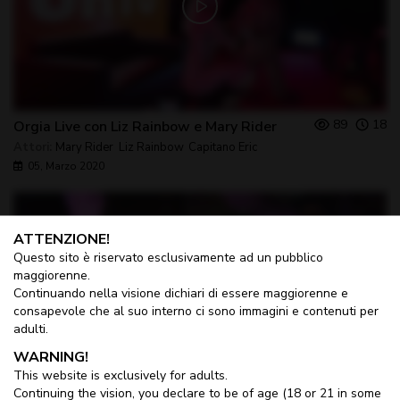
89
18
Orgia Live con Liz Rainbow e Mary Rider
Attori:
Mary Rider
,
Liz Rainbow
,
Capitano Eric
05, Marzo 2020
ATTENZIONE!
Questo sito è riservato esclusivamente ad un pubblico
maggiorenne.
Continuando nella visione dichiari di essere maggiorenne e
consapevole che al suo interno ci sono immagini e contenuti per
adulti.
WARNING!
This website is exclusively for adults.
Continuing the vision, you declare to be of age (18 or 21 in some