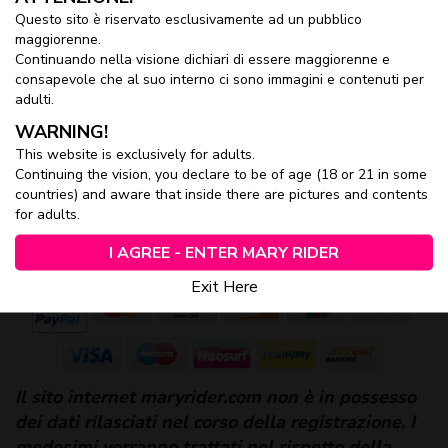
su Maryrider.com a soli 24,0€
Questo sito è riservato esclusivamente ad un pubblico
maggiorenne.
Continuando nella visione dichiari di essere maggiorenne e
consapevole che al suo interno ci sono immagini e contenuti per
Abbonamento Mensile
adulti.
WARNING!
Accesso illimitato per 30 giorni a soli 9,90€ Trascorsi i 30
giorni l'offerta si rinnova automaticamente fino alla disdetta
This website is exclusively for adults.
Continuing the vision, you declare to be of age (18 or 21 in some
al costo di 9,90€ mese
countries) and aware that inside there are pictures and contents
for adults.
Con Carta di Credito o PayPal
I AGREE - ENTER MARY RIDER
Exit Here
Il sito internet maryrider.com non è in possesso
dei dati rilasciati nel corso della registrazione. I
medesimi verranno trattati nel rispetto della