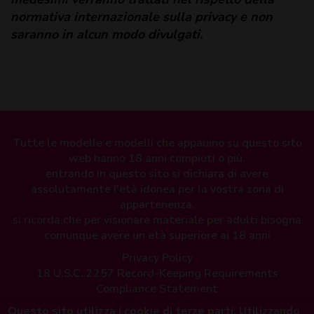
normativa internazionale sulla privacy e non
saranno in alcun modo divulgati.
Tutte le modelle e modelli che appauino su questo sito
web hanno 18 anni compiuti o più.
entrando in questo sito si dichiara di avere
assolutamente l'età idonea per la vostra zona di
appartenenza.
si ricorda che per visionare materiale per adulti bisogna
comunque avere un età superiore ai 18 anni
Privacy Policy
18 U.S.C. 2257 Record-Keeping Requirements
Compliance Statement
Questo sito utilizza i cookie di terze parti. Utilizzando
Tutte le transazioni sono al
100% sicure e garantite